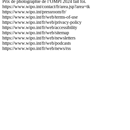
Prix de photographie de l’OMPI 2024 fait foi.
https://www.wipo.int/contact/fr/area.jsp?area=tk
https://www.wipo.int/pressroom/fr/
https://www.wipo.int/fr/web/terms-of-use
https://www.wipo.int/fr/web/privacy-policy
https://www.wipo.int/fr/web/accessibility
https://www.wipo.int/fr/web/sitemap
https://www.wipo.int/fr/web/newsletters
https://www.wipo.int/fr/web/podcasts
https://www.wipo.int/fr/web/news/rss