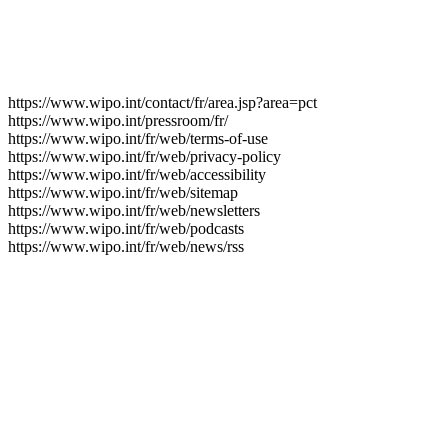
https://www.wipo.int/contact/fr/area.jsp?area=pct
https://www.wipo.int/pressroom/fr/
https://www.wipo.int/fr/web/terms-of-use
https://www.wipo.int/fr/web/privacy-policy
https://www.wipo.int/fr/web/accessibility
https://www.wipo.int/fr/web/sitemap
https://www.wipo.int/fr/web/newsletters
https://www.wipo.int/fr/web/podcasts
https://www.wipo.int/fr/web/news/rss