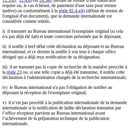
12.3.d)
,
12.4.d)
ou
26.3
ter
(défaut de remise d'une traduction
requise ou, le cas échéant, de paiement d'une taxe pour remise
tardive) ou conformément à la
règle 92.4.g)i)
(défaut de remise de
l'original d'un document), que la demande internationale est
considérée comme retirée,
i) il transmet au Bureau international l'exemplaire original (si cela
n'a pas déjà été fait) et toute correction présentée par le déposant;
ii) il notifie à bref délai cette déclaration au déposant et au Bureau
international, et ce dernier la notifie à son tour à chaque office
désigné qui a déjà reçu notification de sa désignation;
iii) il ne transmet pas la copie de recherche de la manière prescrite à
la
règle 23
ou, si une telle copie a déjà été transmise, il notifie cette
déclaration à l'administration chargée de la recherche internationale;
iv) le Bureau international n'a pas l'obligation de notifier au
déposant la réception de l'exemplaire original;
v) il n’est pas procédé à la publication internationale de la demande
internationale si la notification de ladite déclaration transmise par
l’office récepteur parvient au Bureau international avant
l’achèvement de la préparation technique de la publication
internationale.