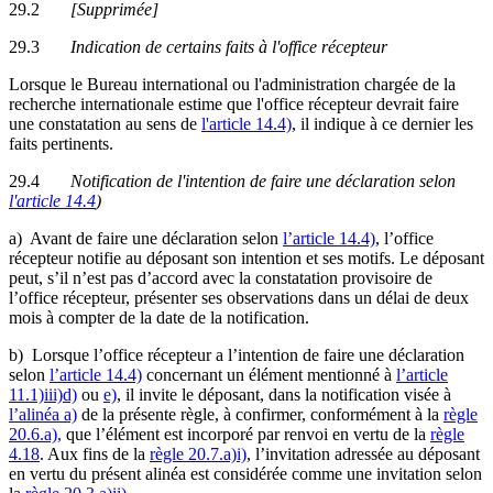
29.2
[Supprimée]
29.3
Indication de certains faits à l'office récepteur
Lorsque le Bureau international ou l'administration chargée de la
recherche internationale estime que l'office récepteur devrait faire
une constatation au sens de
l'article 14.4)
, il indique à ce dernier les
faits pertinents.
29.4
Notification de l'intention de faire une déclaration selon
l'article 14.4
)
a) Avant de faire une déclaration selon
l’article 14.4)
, l’office
récepteur notifie au déposant son intention et ses motifs. Le déposant
peut, s’il n’est pas d’accord avec la constatation provisoire de
l’office récepteur, présenter ses observations dans un délai de deux
mois à compter de la date de la notification.
b) Lorsque l’office récepteur a l’intention de faire une déclaration
selon
l’article 14.4)
concernant un élément mentionné à
l’article
11.1)iii)d)
ou
e)
, il invite le déposant, dans la notification visée à
l’alinéa a)
de la présente règle, à confirmer, conformément à la
règle
20.6.a),
que l’élément est incorporé par renvoi en vertu de la
règle
4.18
. Aux fins de la
règle 20.7.a)i)
, l’invitation adressée au déposant
en vertu du présent alinéa est considérée comme une invitation selon