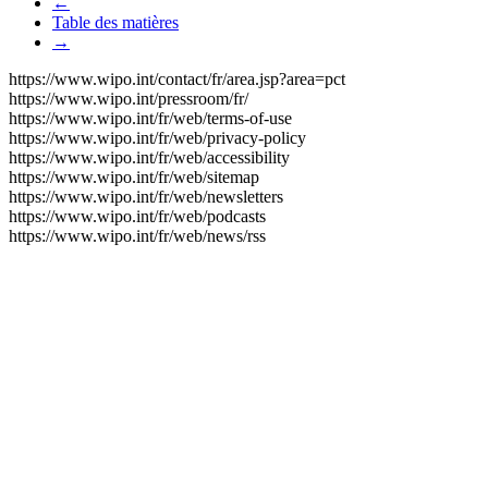
←
Table des matières
→
https://www.wipo.int/contact/fr/area.jsp?area=pct
https://www.wipo.int/pressroom/fr/
https://www.wipo.int/fr/web/terms-of-use
https://www.wipo.int/fr/web/privacy-policy
https://www.wipo.int/fr/web/accessibility
https://www.wipo.int/fr/web/sitemap
https://www.wipo.int/fr/web/newsletters
https://www.wipo.int/fr/web/podcasts
https://www.wipo.int/fr/web/news/rss