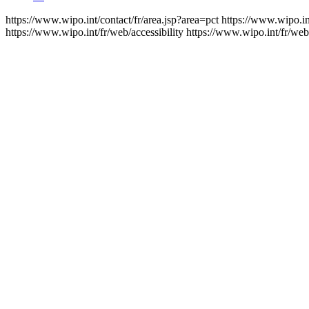
https://www.wipo.int/contact/fr/area.jsp?area=pct
https://www.wipo.in
https://www.wipo.int/fr/web/accessibility
https://www.wipo.int/fr/web