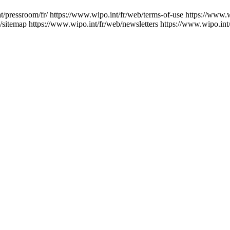
t/pressroom/fr/
https://www.wipo.int/fr/web/terms-of-use
https://www.w
/sitemap
https://www.wipo.int/fr/web/newsletters
https://www.wipo.int