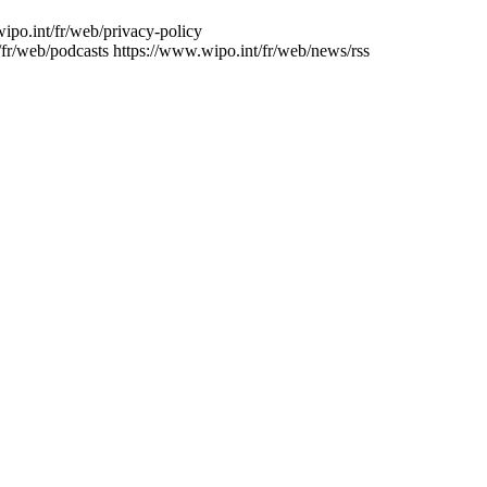
ipo.int/fr/web/privacy-policy
/fr/web/podcasts
https://www.wipo.int/fr/web/news/rss