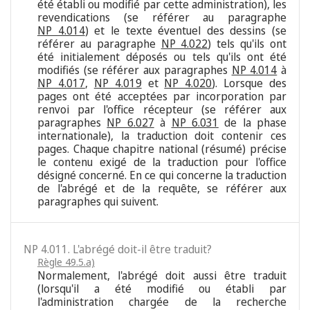
été établi ou modifié par cette administration), les
revendications (se référer au paragraphe
NP 4.014
) et le texte éventuel des dessins (se
référer au paragraphe
NP 4.022
) tels qu'ils ont
été initialement déposés ou tels qu'ils ont été
modifiés (se référer aux paragraphes
NP 4.014
à
NP 4.017
,
NP 4.019
et
NP 4.020
). Lorsque des
pages ont été acceptées par incorporation par
renvoi par l'office récepteur (se référer aux
paragraphes
NP 6.027
à
NP 6.031
de la phase
internationale), la traduction doit contenir ces
pages. Chaque chapitre national (résumé) précise
le contenu exigé de la traduction pour l'office
désigné concerné. En ce qui concerne la traduction
de l'abrégé et de la requête, se référer aux
paragraphes qui suivent.
NP 4.011. L'abrégé doit-il être traduit?
Règle 49.5.a)
Normalement, l'abrégé doit aussi être traduit
(lorsqu'il a été modifié ou établi par
l'administration chargée de la recherche