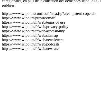
et régionales, en plus de la collection des demandes selon le PCT
publiées.
https://www.wipo.int/contact/fr/area.jsp?area=patentscope-db
https://www.wipo.int/pressroom/fr/
https://www.wipo.int/fr/web/terms-of-use
https://www.wipo.int/fr/web/privacy-policy
https://www.wipo.int/fr/web/accessibility
https://www.wipo.int/fr/web/sitemap
https://www.wipo.int/fr/web/newsletters
https://www.wipo.int/fr/web/podcasts
https://www.wipo.int/fr/web/news/rss