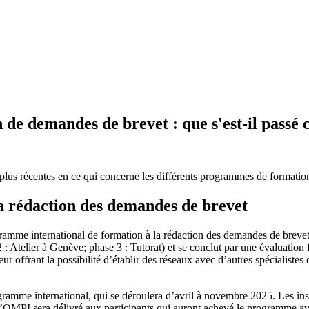
de demandes de brevet : que s'est-il passé
es plus récentes en ce qui concerne les différents programmes de format
a rédaction des demandes de brevet
gramme international de formation à la rédaction des demandes de breve
 : Atelier à Genève; phase 3 : Tutorat) et se conclut par une évaluation
 offrant la possibilité d’établir des réseaux avec d’autres spécialistes
amme international, qui se déroulera d’avril à novembre 2025. Les insc
e l’OMPI sera délivré aux participants qui auront achevé le programme a