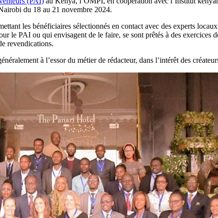
venteurs (PAI)
au Kenya, l’OMPI, en coopération avec l’Institut kényan de
 à Nairobi du 18 au 21 novembre 2024.
mettant les bénéficiaires sélectionnés en contact avec des experts locaux 
our le PAI ou qui envisagent de le faire, se sont prêtés à des exercices
 de revendications.
énéralement à l’essor du métier de rédacteur, dans l’intérêt des créateu