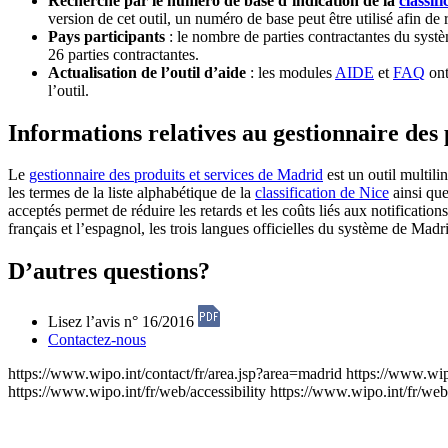
Recherch
e par le numéro de base d’indication de la
classif
version de cet outil, un numéro de base peut être utilisé afin d
Pays participants
: le nombre de parties contractantes du syst
26 parties contractantes.
Actualisation de l’outil d’aide
: les modules
AIDE
et
FAQ
ont
l’outil.
Informations relatives au gestionnaire des
Le
gestionnaire des produits et services de Madrid
est un outil multili
les termes de la liste alphabétique de la
classification de Nice
ainsi que
acceptés permet de réduire les retards et les coûts liés aux notification
français et l’espagnol, les trois langues officielles du système de Madr
D’autres questions?
Lisez l’avis n° 16/2016
Contactez-nous
https://www.wipo.int/contact/fr/area.jsp?area=madrid
https://www.wip
https://www.wipo.int/fr/web/accessibility
https://www.wipo.int/fr/web