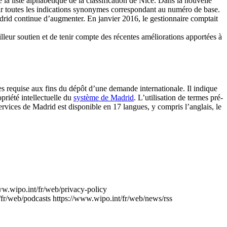
la liste alphabétique de la classification de Nice. Dans la nouvelle
tenir toutes les indications synonymes correspondant au numéro de base.
adrid continue d’augmenter. En janvier 2016, le gestionnaire comptait
illeur soutien et de tenir compte des récentes améliorations apportées à
ices requise aux fins du dépôt d’une demande internationale. Il indique
riété intellectuelle du
système de Madrid
. L’utilisation de termes pré-
 services de Madrid est disponible en 17 langues, y compris l’anglais, le
ww.wipo.int/fr/web/privacy-policy
/fr/web/podcasts
https://www.wipo.int/fr/web/news/rss