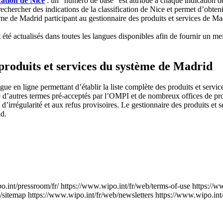
ication de Nice
: un “numéro de base” est attribué à chaque indication de 
e rechercher des indications de la classification de Nice et permet d’ob
ème de Madrid participant au gestionnaire des produits et services de M
 été actualisés dans toutes les langues disponibles afin de fournir un me
 produits et services du système de Madrid
ngue en ligne permettant d’établir la liste complète des produits et serv
 d’autres termes pré-acceptés par l’OMPI et de nombreux offices de prop
s d’irrégularité et aux refus provisoires. Le gestionnaire des produits et
id.
o.int/pressroom/fr/
https://www.wipo.int/fr/web/terms-of-use
https://w
/sitemap
https://www.wipo.int/fr/web/newsletters
https://www.wipo.int