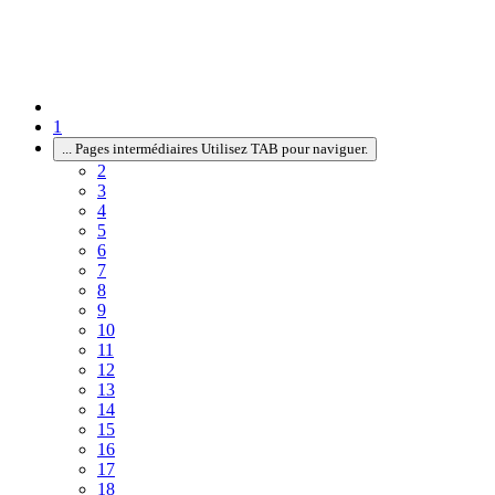
1
...
Pages intermédiaires Utilisez TAB pour naviguer.
2
3
4
5
6
7
8
9
10
11
12
13
14
15
16
17
18