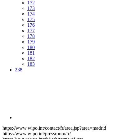
172
173
174
175
176
177
178
179
180
181
182
183
238
https://www.wipo.int/contact/fr/area.jsp?area=madrid
https://www.wipo.int/pressroom/fr/