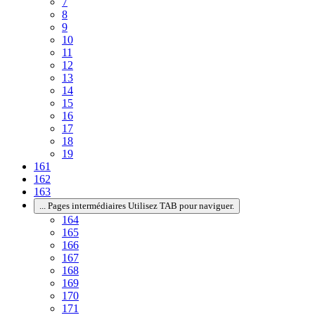
7
8
9
10
11
12
13
14
15
16
17
18
19
161
162
163
...
Pages intermédiaires Utilisez TAB pour naviguer.
164
165
166
167
168
169
170
171