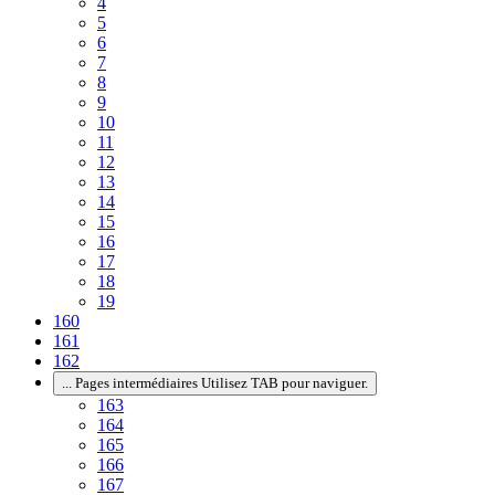
4
5
6
7
8
9
10
11
12
13
14
15
16
17
18
19
160
161
162
...
Pages intermédiaires Utilisez TAB pour naviguer.
163
164
165
166
167