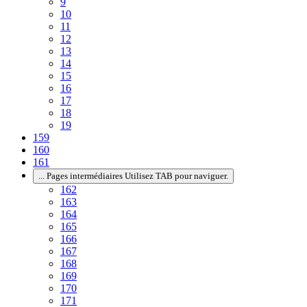
9
10
11
12
13
14
15
16
17
18
19
159
160
161
...
Pages intermédiaires Utilisez TAB pour naviguer.
162
163
164
165
166
167
168
169
170
171