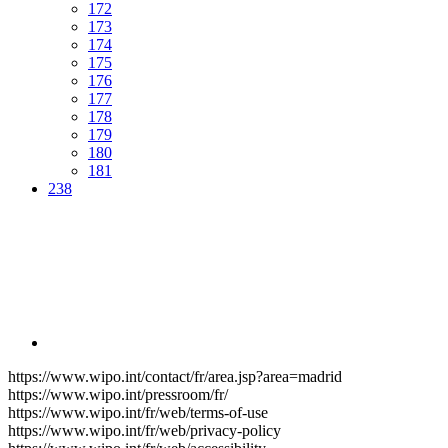
172
173
174
175
176
177
178
179
180
181
238
https://www.wipo.int/contact/fr/area.jsp?area=madrid
https://www.wipo.int/pressroom/fr/
https://www.wipo.int/fr/web/terms-of-use
https://www.wipo.int/fr/web/privacy-policy