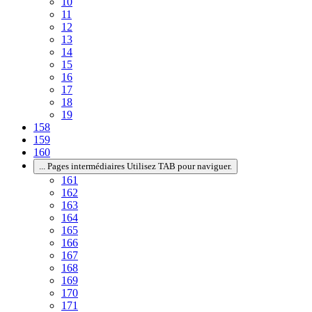
10
11
12
13
14
15
16
17
18
19
158
159
160
...
Pages intermédiaires Utilisez TAB pour naviguer.
161
162
163
164
165
166
167
168
169
170
171