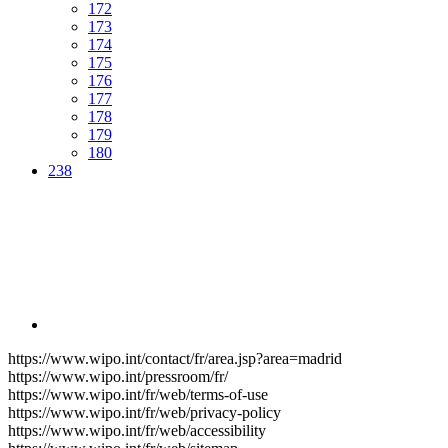
172
173
174
175
176
177
178
179
180
238
https://www.wipo.int/contact/fr/area.jsp?area=madrid
https://www.wipo.int/pressroom/fr/
https://www.wipo.int/fr/web/terms-of-use
https://www.wipo.int/fr/web/privacy-policy
https://www.wipo.int/fr/web/accessibility