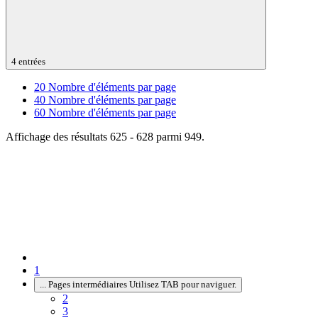
4 entrées
20
Nombre d'éléments par page
40
Nombre d'éléments par page
60
Nombre d'éléments par page
Affichage des résultats 625 - 628 parmi 949.
1
...
Pages intermédiaires Utilisez TAB pour naviguer.
2
3