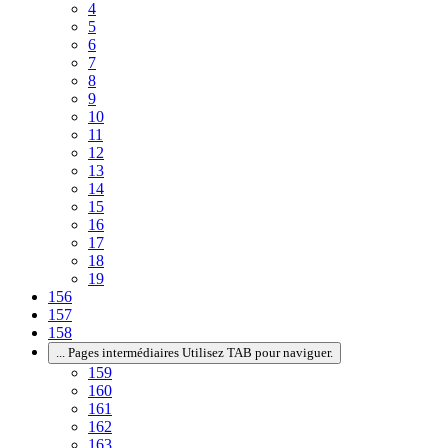
4
5
6
7
8
9
10
11
12
13
14
15
16
17
18
19
156
157
158
...
Pages intermédiaires Utilisez TAB pour naviguer.
159
160
161
162
163