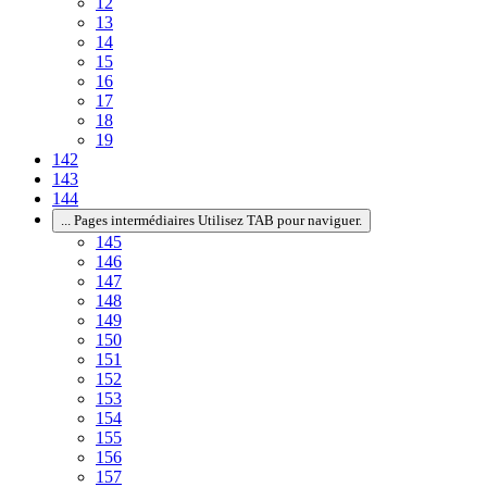
12
13
14
15
16
17
18
19
142
143
144
...
Pages intermédiaires Utilisez TAB pour naviguer.
145
146
147
148
149
150
151
152
153
154
155
156
157