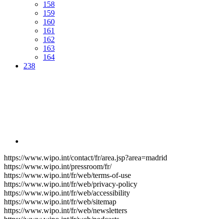
158
159
160
161
162
163
164
238
https://www.wipo.int/contact/fr/area.jsp?area=madrid
https://www.wipo.int/pressroom/fr/
https://www.wipo.int/fr/web/terms-of-use
https://www.wipo.int/fr/web/privacy-policy
https://www.wipo.int/fr/web/accessibility
https://www.wipo.int/fr/web/sitemap
https://www.wipo.int/fr/web/newsletters