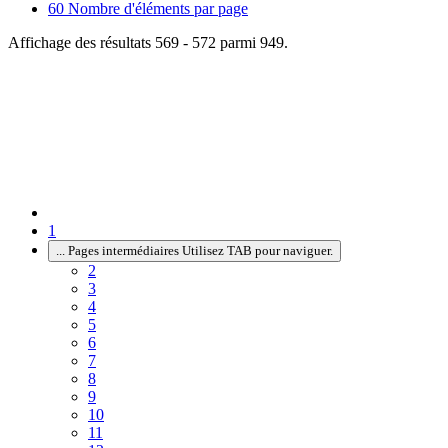
60
Nombre d'éléments par page
Affichage des résultats 569 - 572 parmi 949.
1
...
Pages intermédiaires Utilisez TAB pour naviguer.
2
3
4
5
6
7
8
9
10
11