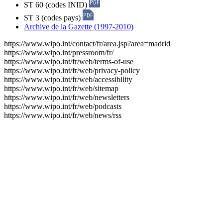
ST 60 (codes INID)
ST 3 (codes pays)
Archive de la Gazette (1997-2010)
https://www.wipo.int/contact/fr/area.jsp?area=madrid
https://www.wipo.int/pressroom/fr/
https://www.wipo.int/fr/web/terms-of-use
https://www.wipo.int/fr/web/privacy-policy
https://www.wipo.int/fr/web/accessibility
https://www.wipo.int/fr/web/sitemap
https://www.wipo.int/fr/web/newsletters
https://www.wipo.int/fr/web/podcasts
https://www.wipo.int/fr/web/news/rss