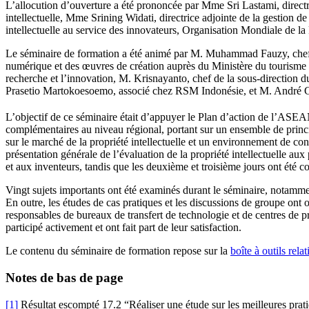
L’allocution d’ouverture a été prononcée par Mme Sri Lastami, directric
intellectuelle, Mme Srining Widati, directrice adjointe de la gestion d
intellectuelle au service des innovateurs, Organisation Mondiale de la 
Le séminaire de formation a été animé par M. Muhammad Fauzy, chef de d
numérique et des œuvres de création auprès du Ministère du tourisme e
recherche et l’innovation, M. Krisnayanto, chef de la sous-direction
Prasetio Martokoesoemo, associé chez RSM Indonésie, et M. André Goriu
L’objectif de ce séminaire était d’appuyer le Plan d’action de l’ASEA
complémentaires au niveau régional, portant sur un ensemble de principe
sur le marché de la propriété intellectuelle et un environnement de conf
présentation générale de l’évaluation de la propriété intellectuelle aux
et aux inventeurs, tandis que les deuxième et troisième jours ont été co
Vingt sujets importants ont été examinés durant le séminaire, notamment
En outre, les études de cas pratiques et les discussions de groupe ont 
responsables de bureaux de transfert de technologie et de centres de pro
participé activement et ont fait part de leur satisfaction.
Le contenu du séminaire de formation repose sur la
boîte à outils rela
Notes de bas de page
[1]
Résultat escompté 17.2 “Réaliser une étude sur les meilleures pratiqu