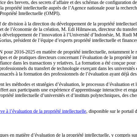
e des brevets, des secrets d’affaire et des schémas de configuration des
e la propriété intellectuelle auprès de l’Agence nationale pour la recher
Propriété Intellectuelle (OMPI).
ivision à la direction du développement de la propriété intellectuelle 
t de l’économie de la création, M. Edi Hilmawan, directeur du transfer
 du développement de l’innovation à l’Université d’Indonésie, M. Rudi 
s, président de l’équipe d’experts propriété intellectuelle et finance
N pour 2016-2025 en matière de propriété intellectuelle, notamment le 
s et de pratiques directeurs concernant l’évaluation de la propriété inte
iance dans les transactions y relatives. La formation a été conçue pour ê
 professionnels du transfert de technologie exerçant dans les universités
nsacrés à la formation des professionnels de l’évaluation ayant déjà des 
 les méthodes et stratégies d’évaluation, le processus d’évaluation et l
offert aux participants une expérience d’apprentissage interactive et eng
priété intellectuelle d’universités et d’instituts polytechniques, des cher
tive à l’évaluation de la propriété intellectuelle
, disponible sur le portail
es en matière d’évaluation de la propriété intellectuelle, y compris sur 