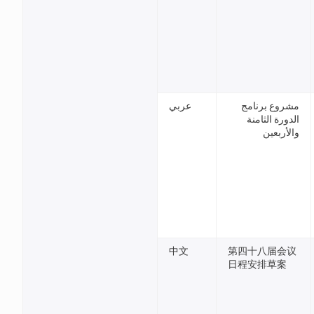
مشروع برنامج
عربي
الدورة الثامنة
والأربعين
中文
第四十八届会议
日程安排草案