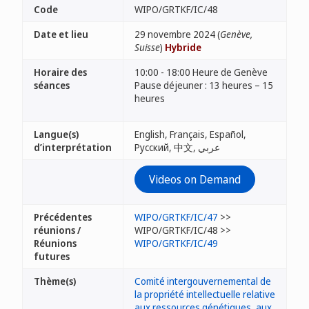
Code
WIPO/GRTKF/IC/48
Date et lieu
29 novembre 2024 (
Genève,
Suisse
)
Hybride
Horaire des
10:00 - 18:00 Heure de Genève
séances
Pause déjeuner : 13 heures – 15
heures
Langue(s)
English, Français, Español,
d’interprétation
Русский, 中文, عربي
Videos on Demand
Précédentes
WIPO/GRTKF/IC/47
>>
réunions /
WIPO/GRTKF/IC/48 >>
Réunions
WIPO/GRTKF/IC/49
futures
Thème(s)
Comité intergouvernemental de
la propriété intellectuelle relative
aux ressources génétiques, aux