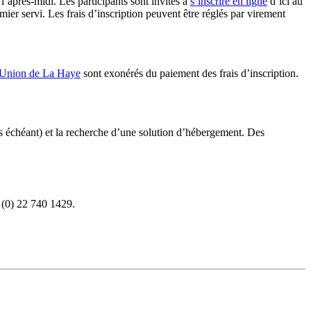
l’après-midi. Les participants sont invités à
s’inscrire en ligne
d’ici au
mier servi. Les frais d’inscription peuvent être réglés par virement
’Union de La Haye
sont exonérés du paiement des frais d’inscription.
cas échéant) et la recherche d’une solution d’hébergement. Des
1 (0) 22 740 1429.