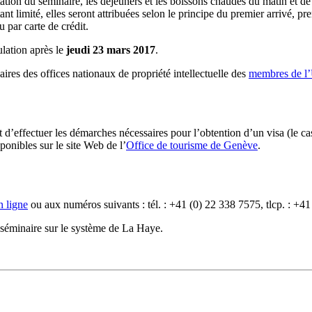
tion du séminaire, les déjeuners et les boissons chaudes du matin et de 
t limité, elles seront attribuées selon le principe du premier arrivé, pre
 par carte de crédit.
lation après le
jeudi 23 mars 2017
.
aires des offices nationaux de propriété intellectuelle des
membres de l
nt d’effectuer les démarches nécessaires pour l’obtention d’un visa (le 
onibles sur le site Web de l’
Office de tourisme de Genève
.
n ligne
ou aux numéros suivants : tél. : +41 (0) 22 338 7575, tlcp. : +4
 séminaire sur le système de La Haye.