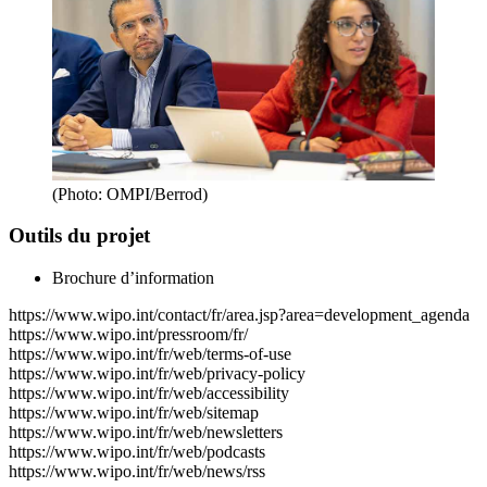
(Photo: OMPI/Berrod)
Outils du projet
Brochure d’information
https://www.wipo.int/contact/fr/area.jsp?area=development_agenda
https://www.wipo.int/pressroom/fr/
https://www.wipo.int/fr/web/terms-of-use
https://www.wipo.int/fr/web/privacy-policy
https://www.wipo.int/fr/web/accessibility
https://www.wipo.int/fr/web/sitemap
https://www.wipo.int/fr/web/newsletters
https://www.wipo.int/fr/web/podcasts
https://www.wipo.int/fr/web/news/rss