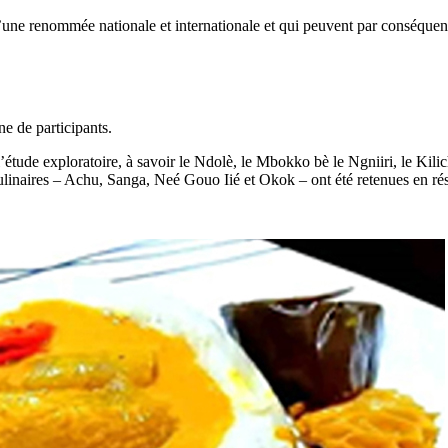
 d’une renommée nationale et internationale et qui peuvent par conséqu
e de participants.
de l’étude exploratoire, à savoir le Ndolè, le Mbokko bè le Ngniiri, le K
ulinaires – Achu, Sanga, Neé Gouo Iié et Okok – ont été retenues en ré