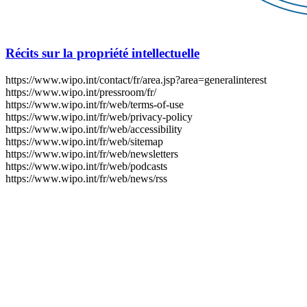
Récits sur la propriété intellectuelle
https://www.wipo.int/contact/fr/area.jsp?area=generalinterest
https://www.wipo.int/pressroom/fr/
https://www.wipo.int/fr/web/terms-of-use
https://www.wipo.int/fr/web/privacy-policy
https://www.wipo.int/fr/web/accessibility
https://www.wipo.int/fr/web/sitemap
https://www.wipo.int/fr/web/newsletters
https://www.wipo.int/fr/web/podcasts
https://www.wipo.int/fr/web/news/rss