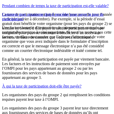
Pendant combien de temps la taxe de participation est-elle valable?
La taxe de participation est payée sur une base annuelle pour l’année
Comment mon organisme doit-il procéder pour payer la taxe de
civile (de janvier à décembre). Par exemple, si la période d’essai
participation?
gratuit dont bénéficie votre organisme (pour les pays du groupe 2) se
Une facture assortie d’instructions de paiement sera envoyée par
termine en février, il doit payer la taxe de participation dans son
courrier électronique à votre organisme. Si vous ne recevez pas cette
intégralité pour pouvoir continuer à bénéficier d’un accès aux
facture, veuillez vous assurer que l’adresse électronique de votre
services de bases de données que vous avez sélectionnés.
organisme que vous avez indiquée dans le formulaire d’inscription
est correcte et que le message électronique n’a pas été considéré
comme un courrier électronique indésirable et traité comme tel.
En général, la taxe de participation est payée par virement bancaire.
Les factures et les instructions de paiement sont envoyées par
l’OMPI pour les pays appartenant au groupe 2 ou par les
fournisseurs des services de bases de données pour les pays
appartenant au groupe 3.
À qui la taxe de participation doit-elle être payée?
Les organismes des pays du groupe 2 qui remplissent les conditions
requises payent leur taxe à l’OMPI.
Les organismes des pays du groupe 3 payent leur taxe directement
aux fournisseurs des services de bases de données qu’ils ont