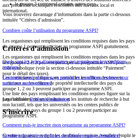
le groupe 3 comprend certains autres pays.
aux problèmes techniques rencontrés aux niveaux local et
international.
Vous trouverez davantage d’informations dans la partie ci-dessous
intitulée “Critères d’admission”.
Combien coûte l’utilisation du programme ASPI?
Les organismes qui remplissent les conditions requises dans les pays
du groupe 1 peuvent participer au programme ASPI gratuitement.
Critères d’admission
Les organismes qui remplissent les conditions requises dans les pays
Quels sont les types d’organismes qui remplissent les conditions
des groupes 2 et 3 peuvent participer au programme ASPI pour un
requises?
coût symbolique (voir la section ci-dessous intitulée “Paiement”
pour le détail des taxes).
Les institutions publiques, en particulier les offices des brevets
Comment savoir si mon pays remplit les conditions requises pour
nationaux ou les offices de propriété intellectuelle des pays du
participer au programme?
groupe 1, 2 ou 3 peuvent participer au programme ASPI.
Une liste des pays remplissant les conditions requises figure sur la
Les établissements universitaires et les instituts de recherche à but
page intitulée
Critères d’admission
.
non lucratif, tels que les universités ou les centres publics de
recherche, des pays du groupe 1 ou 2 peuvent participer au
S'inscrire
programme ASPI.
Comment puis-je inscrire mon organisme au programme ASPI?
Si votre organisme remplit les conditions requises, veuillez remplir le
Combien de services de bases de données puis-je demander?