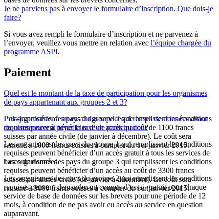
Je ne parviens pas à envoyer le formulaire d’inscription. Que dois-je
faire?
Si vous avez rempli le formulaire d’inscription et ne parvenez à
l’envoyer, veuillez vous mettre en relation avec
l’équipe chargée du
programme ASPI
.
Paiement
Quel est le montant de la taxe de participation pour les organismes
de pays appartenant aux groupes 2 et 3?
Les organismes des pays du groupe 2 qui remplissent les conditions
Puis-je procéder à un essai des services de bases de données avant
requises peuvent bénéficier d’un accès au coût de 1100 francs
de commencer à payer la taxe de participation?
suisses par année civile (de janvier à décembre). Le coût sera
Les organismes des pays du groupe 1 qui remplissent les conditions
ramené à 1000 francs suisses à compter du 1er janvier 2015.
requises peuvent bénéficier d’un accès gratuit à tous les services de
Les organismes des pays du groupe 3 qui remplissent les conditions
bases de données.
requises peuvent bénéficier d’un accès au coût de 3300 francs
Les organismes des pays du groupe 2 qui remplissent les conditions
suisses par année civile (de janvier à décembre). Le coût sera
requises peuvent demander un compte d’essai gratuit pour chaque
ramené à 3000 francs suisses à compter du 1er janvier 2015.
service de base de données sur les brevets pour une période de 12
mois, à condition de ne pas avoir eu accès au service en question
auparavant.