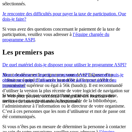
sélectionnés.
Je rencontre des difficultés pour payer la taxe de participation. Que
dois-je faire?
Si vous avez des questions concernant le paiement de la taxe de
participation, veuillez vous adresser à
l’équipe chargée du
programme ASPI
.
Les premiers pas
De quel matériel dois-je disposer pour utiliser le programme ASPI?
Avant de démarrer le programme, vous devez disposer d’un
Mon organisme est inscrit au programme ASPI. Comment puis-je
ordinateur équipé d’un accès haut débit à l’Internet (débit de
obtenir mes nom d’utilisateur et mot de passe pour accéder au
transmission supérieur ou égal à 56k (bauds)). Il est recommandé
programme?
d’utiliser la version la plus récente de votre logiciel de navigation sur
Si vous êtes sûr que votre organisme est inscrit au programme,
le Web pour pouvoir accéder à l’intégralité des fonctions des
mettez-vous en rapport avec le responsable de la bibliothèque,
services de bases de données sélectionnés.
l’administrateur à l’information ou le directeur de votre organisme.
C’est à ces personnes que les nom d’utilisateur et mot de passe ont
été communiqués.
Si vous n’êtes pas en mesure de déterminer la personne à contacter
au sein de votre organisme, veuillez vous adresser à
l’équipe