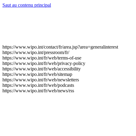
Saut au contenu principal
https://www.wipo.int/contact/fr/area.jsp?area=generalinterest
https://www.wipo.int/pressroom/fr/
https://www.wipo.int/fr/web/terms-of-use
https://www.wipo.int/fr/web/privacy-policy
https://www.wipo.int/fr/web/accessibility
https://www.wipo.int/fr/web/sitemap
https://www.wipo.int/fr/web/newsletters
https://www.wipo.int/fr/web/podcasts
https://www.wipo.int/fr/web/news/rss