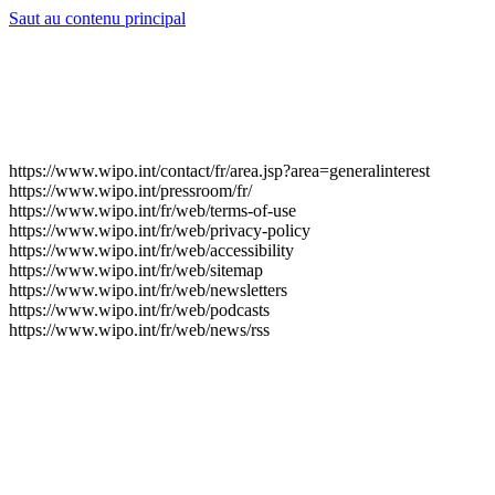
Saut au contenu principal
https://www.wipo.int/contact/fr/area.jsp?area=generalinterest
https://www.wipo.int/pressroom/fr/
https://www.wipo.int/fr/web/terms-of-use
https://www.wipo.int/fr/web/privacy-policy
https://www.wipo.int/fr/web/accessibility
https://www.wipo.int/fr/web/sitemap
https://www.wipo.int/fr/web/newsletters
https://www.wipo.int/fr/web/podcasts
https://www.wipo.int/fr/web/news/rss