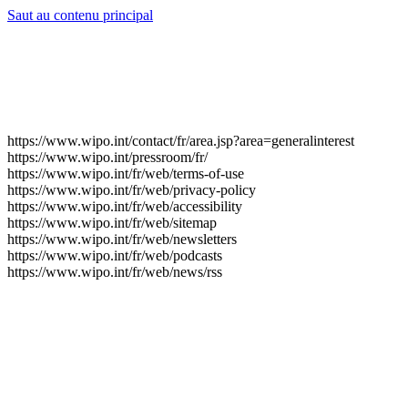
Saut au contenu principal
https://www.wipo.int/contact/fr/area.jsp?area=generalinterest
https://www.wipo.int/pressroom/fr/
https://www.wipo.int/fr/web/terms-of-use
https://www.wipo.int/fr/web/privacy-policy
https://www.wipo.int/fr/web/accessibility
https://www.wipo.int/fr/web/sitemap
https://www.wipo.int/fr/web/newsletters
https://www.wipo.int/fr/web/podcasts
https://www.wipo.int/fr/web/news/rss