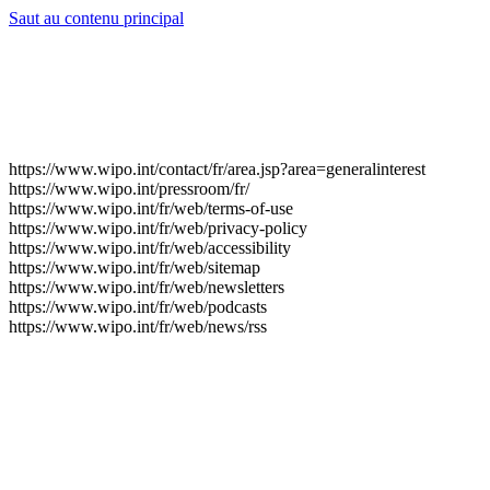
Saut au contenu principal
https://www.wipo.int/contact/fr/area.jsp?area=generalinterest
https://www.wipo.int/pressroom/fr/
https://www.wipo.int/fr/web/terms-of-use
https://www.wipo.int/fr/web/privacy-policy
https://www.wipo.int/fr/web/accessibility
https://www.wipo.int/fr/web/sitemap
https://www.wipo.int/fr/web/newsletters
https://www.wipo.int/fr/web/podcasts
https://www.wipo.int/fr/web/news/rss