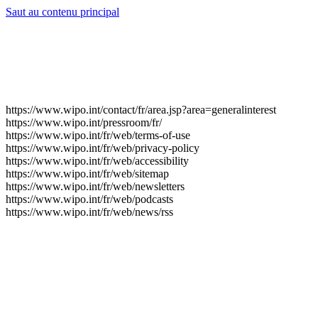
Saut au contenu principal
https://www.wipo.int/contact/fr/area.jsp?area=generalinterest
https://www.wipo.int/pressroom/fr/
https://www.wipo.int/fr/web/terms-of-use
https://www.wipo.int/fr/web/privacy-policy
https://www.wipo.int/fr/web/accessibility
https://www.wipo.int/fr/web/sitemap
https://www.wipo.int/fr/web/newsletters
https://www.wipo.int/fr/web/podcasts
https://www.wipo.int/fr/web/news/rss