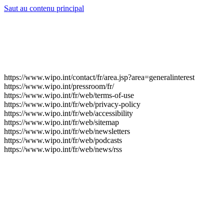
Saut au contenu principal
https://www.wipo.int/contact/fr/area.jsp?area=generalinterest
https://www.wipo.int/pressroom/fr/
https://www.wipo.int/fr/web/terms-of-use
https://www.wipo.int/fr/web/privacy-policy
https://www.wipo.int/fr/web/accessibility
https://www.wipo.int/fr/web/sitemap
https://www.wipo.int/fr/web/newsletters
https://www.wipo.int/fr/web/podcasts
https://www.wipo.int/fr/web/news/rss