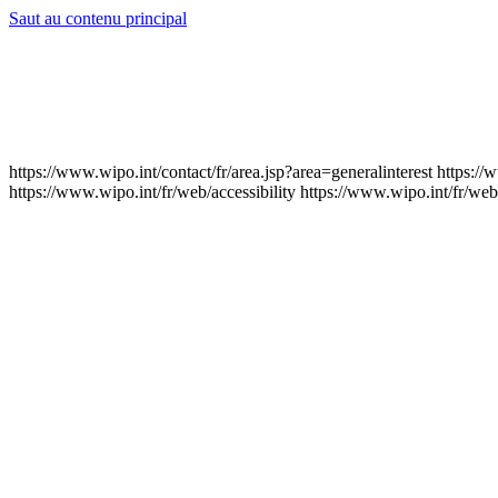
Saut au contenu principal
https://www.wipo.int/contact/fr/area.jsp?area=generalinterest
https://
https://www.wipo.int/fr/web/accessibility
https://www.wipo.int/fr/web