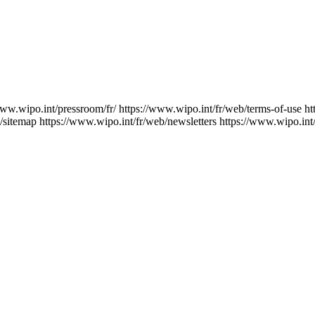
www.wipo.int/pressroom/fr/
https://www.wipo.int/fr/web/terms-of-use
ht
/sitemap
https://www.wipo.int/fr/web/newsletters
https://www.wipo.int