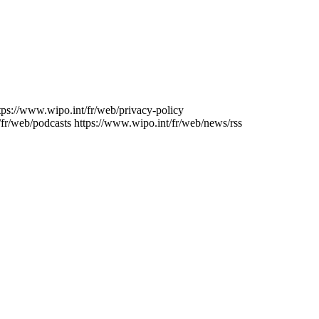
tps://www.wipo.int/fr/web/privacy-policy
/fr/web/podcasts
https://www.wipo.int/fr/web/news/rss