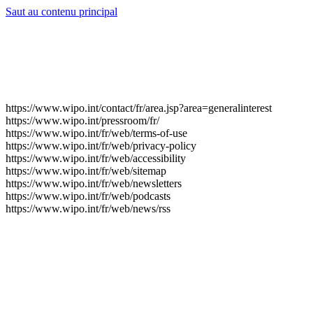
Saut au contenu principal
https://www.wipo.int/contact/fr/area.jsp?area=generalinterest
https://www.wipo.int/pressroom/fr/
https://www.wipo.int/fr/web/terms-of-use
https://www.wipo.int/fr/web/privacy-policy
https://www.wipo.int/fr/web/accessibility
https://www.wipo.int/fr/web/sitemap
https://www.wipo.int/fr/web/newsletters
https://www.wipo.int/fr/web/podcasts
https://www.wipo.int/fr/web/news/rss