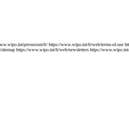
www.wipo.int/pressroom/fr/
https://www.wipo.int/fr/web/terms-of-use
ht
/sitemap
https://www.wipo.int/fr/web/newsletters
https://www.wipo.int