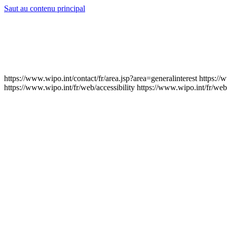
Saut au contenu principal
https://www.wipo.int/contact/fr/area.jsp?area=generalinterest
https://
https://www.wipo.int/fr/web/accessibility
https://www.wipo.int/fr/web