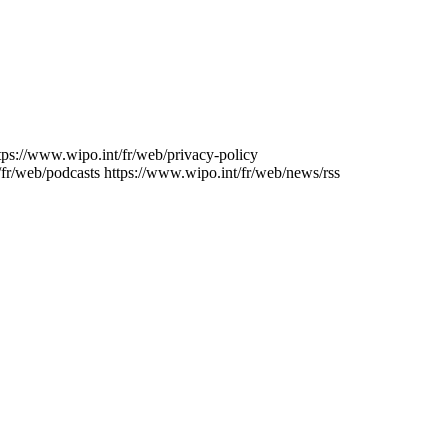
tps://www.wipo.int/fr/web/privacy-policy
/fr/web/podcasts
https://www.wipo.int/fr/web/news/rss