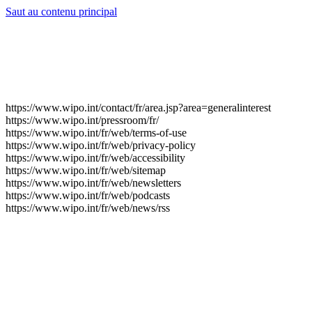
Saut au contenu principal
https://www.wipo.int/contact/fr/area.jsp?area=generalinterest
https://www.wipo.int/pressroom/fr/
https://www.wipo.int/fr/web/terms-of-use
https://www.wipo.int/fr/web/privacy-policy
https://www.wipo.int/fr/web/accessibility
https://www.wipo.int/fr/web/sitemap
https://www.wipo.int/fr/web/newsletters
https://www.wipo.int/fr/web/podcasts
https://www.wipo.int/fr/web/news/rss