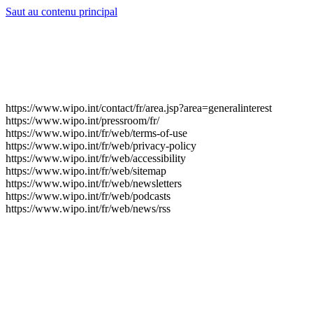
Saut au contenu principal
https://www.wipo.int/contact/fr/area.jsp?area=generalinterest
https://www.wipo.int/pressroom/fr/
https://www.wipo.int/fr/web/terms-of-use
https://www.wipo.int/fr/web/privacy-policy
https://www.wipo.int/fr/web/accessibility
https://www.wipo.int/fr/web/sitemap
https://www.wipo.int/fr/web/newsletters
https://www.wipo.int/fr/web/podcasts
https://www.wipo.int/fr/web/news/rss