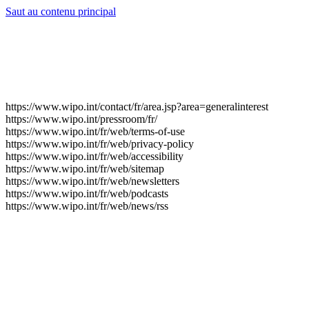
Saut au contenu principal
https://www.wipo.int/contact/fr/area.jsp?area=generalinterest
https://www.wipo.int/pressroom/fr/
https://www.wipo.int/fr/web/terms-of-use
https://www.wipo.int/fr/web/privacy-policy
https://www.wipo.int/fr/web/accessibility
https://www.wipo.int/fr/web/sitemap
https://www.wipo.int/fr/web/newsletters
https://www.wipo.int/fr/web/podcasts
https://www.wipo.int/fr/web/news/rss