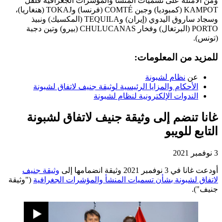
ومن الأمثلة على تسميات المنشأ والمؤشرات الجغرافية فلفل
KAMPOT
(كمبوديا) وجبن
COMTÉ
(فرنسا) و
TOKAJ
(هنغاريا)،
وسجاد ساروق اليدوي (إيران) وTEQUILA
(المكسيك) ونبيذ
PORTO
(البرتغال) وفخار
CHULUCANAS
(بيرو) وتين دجبة
(تونس).
للمزيد من المعلومات:
عن
نظام لشبونة
الأحكام والمزايا الرئيسية لوثيقة جنيف لاتفاق لشبونة
الندوات الإلكترونية لنظام لشبونة
غانا تنضم إلى وثيقة جنيف لاتفاق لشبونة
التابع للويبو
3 نوفمبر 2021
أودعت غانا في 3 نوفمبر 2021 وثيقة انضمامها إلى
وثيقة جنيف
لاتفاق لشبونة بشأن تسميات المنشأ والمؤشرات الجغرافية
("وثيقة
جنيف").