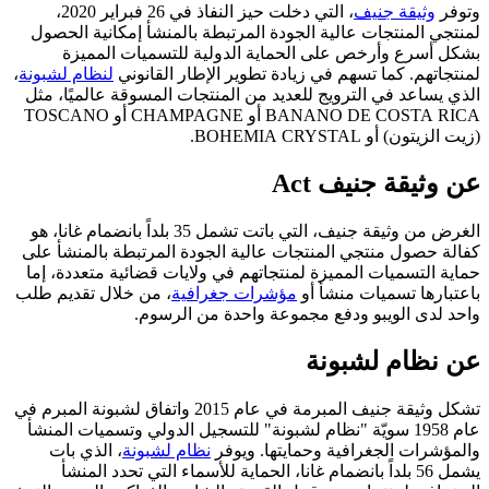
وتوفر
وثيقة جنيف
، التي دخلت حيز النفاذ في 26 فبراير 2020،
لمنتجي المنتجات عالية الجودة المرتبطة بالمنشأ إمكانية الحصول
بشكل أسرع وأرخص على الحماية الدولية للتسميات المميزة
لمنتجاتهم. كما تسهم في زيادة تطوير الإطار القانوني
لنظام لشبونة
،
الذي يساعد في الترويج للعديد من المنتجات المسوقة عالميًا، مثل
BANANO DE COSTA RICA أو CHAMPAGNE أو TOSCANO
(زيت الزيتون) أو BOHEMIA CRYSTAL.
عن وثيقة جنيف Act
الغرض من وثيقة جنيف، التي باتت تشمل 35 بلداً بانضمام غانا، هو
كفالة حصول منتجي المنتجات عالية الجودة المرتبطة بالمنشأ على
حماية التسميات المميزة لمنتجاتهم في ولايات قضائية متعددة، إما
باعتبارها تسميات منشأ أو
مؤشرات جغرافية
، من خلال تقديم طلب
واحد لدى الويبو ودفع مجموعة واحدة من الرسوم.
عن نظام لشبونة
تشكل وثيقة جنيف المبرمة في عام 2015 واتفاق لشبونة المبرم في
عام 1958 سويّة "نظام لشبونة" للتسجيل الدولي وتسميات المنشأ
والمؤشرات الجغرافية وحمايتها. ويوفر
نظام لشبونة
، الذي بات
يشمل 56 بلداً بانضمام غانا، الحماية للأسماء التي تحدد المنشأ