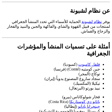
عن نظام لشبونة
يوفر ​​​​​​​
نظام لشبونة
الحماية للأسماء التي تحدد المنشأ الجغرافي
لمنتجات من قبيل القهوة والشاي والفاكهة والجبن والنبيذ والفخار
والزجاج والقماش.​​​​​​​
أمثلة على تسميات المنشأ والمؤشرات
الجغرافية
فلفل كامبوت
(كمبوديا)
جبن كومتيه (Comté) (فرنسا)
توكاج (المجر)
سجاد ساروغ المصنوع يدوياً (إيران)
تيكيلا (المكسيك)
نبيذ بورتو (البرتغال)
فخار شولوكاناس (بيرو)
بانانو دي كوستاريكا
(Costa Rica)
جبنجرانا بادانو
(إيطاليا)
كريستال بوهيميا (الجمهورية التشيكية)