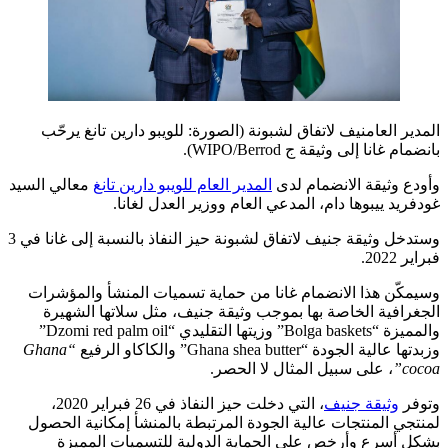
المدير العامنيف لاتفاق لشبونة (الصورة: للويبو دارين تانغ يرحّب
بانضمام غانا إلى وثيقة ج WIPO/Berrod).
وأودع وثيقة الانضمام لدى
المدير العام للويبو دارين تانغ
معالي السيد
غودفريد ييبوها دام، المدعي العام ووزير العدل لغانا.
وستدخل وثيقة جنيف لاتفاق لشبونة حيز النفاذ بالنسبة إلى غانا في 3
فبراير 2022.
وسيمكّن هذا الانضمام غانا من حماية تسميات المنشأ والمؤشرات
الجغرافية الخاصة بها بموجب وثيقة جنيف، مثل سلاتها الشهيرة
والمميزة “Bolga baskets” وزيتها التقليدي “Dzomi red palm oil”
وزبدتها عالية الجودة “Ghana shea butter” والكاكاو الرفيع
“Ghana
cocoa”
، على سبيل المثال لا الحصر.
وتوفر
وثيقة جنيف
، التي دخلت حيز النفاذ في 26 فبراير 2020،
لمنتجي المنتجات عالية الجودة المرتبطة بالمنشأ إمكانية الحصول
بشكل أسرع وأرخص على الحماية الدولية للتسميات المميزة