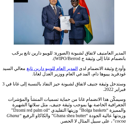
المدير العامنيف لاتفاق لشبونة (الصورة: للويبو دارين تانغ يرحّب
بانضمام غانا إلى وثيقة ج WIPO/Berrod).
وأودع وثيقة الانضمام لدى
المدير العام للويبو دارين تانغ
معالي السيد
غودفريد ييبوها دام، المدعي العام ووزير العدل لغانا.
وستدخل وثيقة جنيف لاتفاق لشبونة حيز النفاذ بالنسبة إلى غانا في 3
فبراير 2022.
وسيمكّن هذا الانضمام غانا من حماية تسميات المنشأ والمؤشرات
الجغرافية الخاصة بها بموجب وثيقة جنيف، مثل سلاتها الشهيرة
والمميزة “Bolga baskets” وزيتها التقليدي “Dzomi red palm oil”
وزبدتها عالية الجودة “Ghana shea butter” والكاكاو الرفيع
“Ghana
cocoa”
، على سبيل المثال لا الحصر.