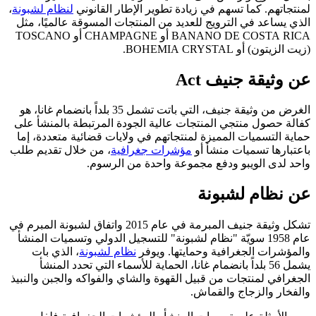
لمنتجاتهم. كما تسهم في زيادة تطوير الإطار القانوني
لنظام لشبونة
،
الذي يساعد في الترويج للعديد من المنتجات المسوقة عالميًا، مثل
BANANO DE COSTA RICA أو CHAMPAGNE أو TOSCANO
(زيت الزيتون) أو BOHEMIA CRYSTAL.
عن وثيقة جنيف Act
الغرض من وثيقة جنيف، التي باتت تشمل 35 بلداً بانضمام غانا، هو
كفالة حصول منتجي المنتجات عالية الجودة المرتبطة بالمنشأ على
حماية التسميات المميزة لمنتجاتهم في ولايات قضائية متعددة، إما
باعتبارها تسميات منشأ أو
مؤشرات جغرافية
، من خلال تقديم طلب
واحد لدى الويبو ودفع مجموعة واحدة من الرسوم.
عن نظام لشبونة
تشكل وثيقة جنيف المبرمة في عام 2015 واتفاق لشبونة المبرم في
عام 1958 سويّة "نظام لشبونة" للتسجيل الدولي وتسميات المنشأ
والمؤشرات الجغرافية وحمايتها. ويوفر
نظام لشبونة
، الذي بات
يشمل 56 بلداً بانضمام غانا، الحماية للأسماء التي تحدد المنشأ
الجغرافي لمنتجات من قبيل القهوة والشاي والفواكه والجبن والنبيذ
والفخار والزجاج والقماش.