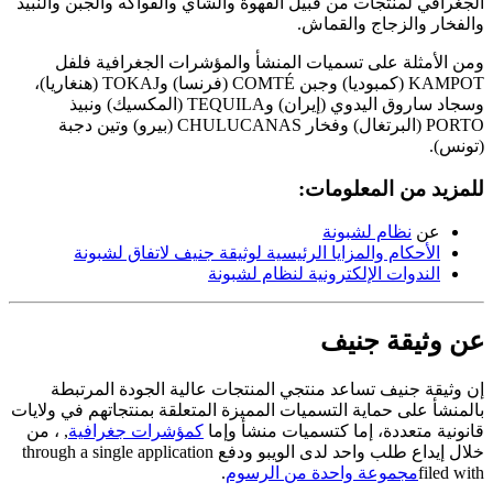
الجغرافي لمنتجات من قبيل القهوة والشاي والفواكه والجبن والنبيذ
والفخار والزجاج والقماش.
ومن الأمثلة على تسميات المنشأ والمؤشرات الجغرافية فلفل
KAMPOT
(كمبوديا) وجبن
COMTÉ
(فرنسا) و
TOKAJ
(هنغاريا)،
وسجاد ساروق اليدوي (إيران) وTEQUILA
(المكسيك) ونبيذ
PORTO
(البرتغال) وفخار
CHULUCANAS
(بيرو) وتين دجبة
(تونس).
للمزيد من المعلومات:
عن
نظام لشبونة
الأحكام والمزايا الرئيسية لوثيقة جنيف لاتفاق لشبونة
الندوات الإلكترونية لنظام لشبونة
عن وثيقة جنيف
إن وثيقة جنيف تساعد منتجي المنتجات عالية الجودة المرتبطة
بالمنشأ على حماية التسميات المميزة المتعلقة بمنتجاتهم في ولايات
قانونية متعددة، إما كتسميات منشأ وإما
كمؤشرات جغرافية
, ، من
خلال إيداع طلب واحد لدى الويبو ودفع through a single application
filed with
مجموعة واحدة من الرسوم
.