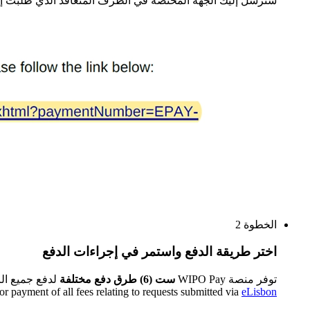
ستُرسل إليك الجهة المختصة في الطرف المتعاقد الذي طلبت إ
الخطوة 2
اختر طريقة الدفع واستمر في إجراءات الدفع
توفر منصة WIPO Pay
ست (6) طرق دفع مختلفة
لدفع جميع ال
payment of all fees relating to requests submitted via
eLisbon