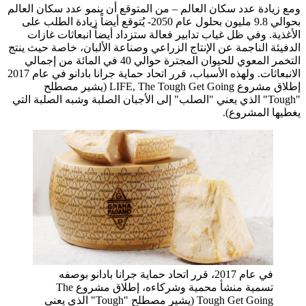
ومع زيادة عدد سكان العالم – من المتوقع أن ينمو عدد سكان العالم
بحوالي 9.8 مليون بحلول عام 2050- يُتوقع أيضاً زيادة الطلب على
الأغذية. وفي ظل غياب تدابير فعالة ستزداد أيضاً انبعاثات غازات
الدفيئة الناجمة عن الإنتاج الزراعي وصناعة الألبان، خاصة حيث ينتج
التخمر المعوي للحيوان المجترة حوالي 40 في المائة من إجمالي
الانبعاثات. ولهذه الأسباب، قرر اتحاد حماية جرانا بادانو في عام 2017
إطلاق مشروع LIFE, The Tough Get Going (يشير مصطلح
"Tough" الذي يعني "الصلب" إلى الأجبان الصلبة وشبه الصلبة التي
يغطيها المشروع).
في عام 2017، قرر اتحاد حماية جرانا بادانو بوصفه
تسمية منشأ محمية وشركاءه، إطلاق مشروع The
Tough Get Going (يشير مصطلح "Tough" الذي يعني