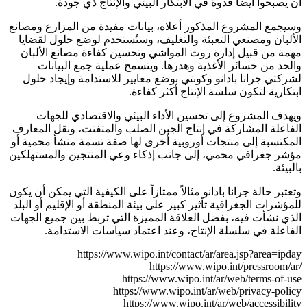
أن يصبحوا أيضاً قدوة في الابتكار البيئي والإنتاج ذي جودة.
وسيجمع المشروع المذكور أعلاه، بيانات مفيدة من المزارع ومصانع
الألبان ومصنعي التعبئة والتغليف، وستُستخدم لوضع حلول لقضايا
مهمة من قبيل إدارة روث المواشي وتحسين كفاءة مصانع الألبان
والحد من خسائر الأغذية وهدرها. ويتسمح عملية جمع البيانات
لشركتي جرانا بادانو وكونتي بوضع معايير للاستدامة وإيجاد حلول
ابتكارية لتكون سلسة الإنتاج أكثر كفاءة.
ويهدف المشروع إلى تحسين الأداء البيئي والاقتصادي للجهات
الفاعلة المشاركة في إنتاج الجبن الصلب والمتفتت، ونقل المعارف
المكتسبة إلى منتجات أوروبية أخرى لها صفة تسمة منشأ محمية أو
مؤشر جغرافي محمي، إلى جانب إذكاء وعي المنتجين والمستهلكين
بالبيئة.
وتعتبر حالة جرانا بادانو مثالاً ممتازاً على الكيفية التي يمكن أن يكون
للمؤشرات الجغرافية تأثير كبير على بيئة المنطقة أو الإقليم أو البلد
الذي نشأت فيه، بفضل العلاقة المميزة التي تربط بين جميع الجهات
الفاعلة في سلسلة الإنتاج، وعند اعتماد سياسات الاستدامة.
https://www.wipo.int/contact/ar/area.jsp?area=ipday
https://www.wipo.int/pressroom/ar/
https://www.wipo.int/ar/web/terms-of-use
https://www.wipo.int/ar/web/privacy-policy
https://www.wipo.int/ar/web/accessibility