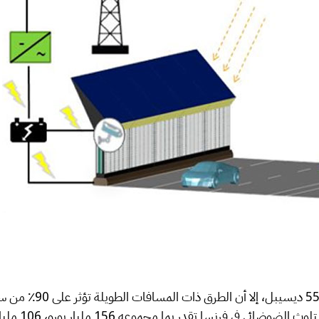
مليار يورو، 106 مليار يورو منها تتعلق بضوضاء النقل (الطرق بشكل أساسي).