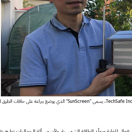
شكل فعال للغاية ويولّد الطاقة الشمسية. ولأن مسألة الجماليات تطرح 