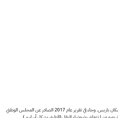
توصي منظمة الصحة العالمية بأن تنحسر ضوضاء الطرق في أقل من 55 ديسيبل، إلا أن الطرق ذات المسافات الطويلة تؤثر على 90٪ من سكان باريس. وجاء في تقرير عام 2017 الصادر عن المجلس الوطني