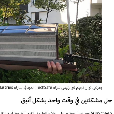
يعرض توان نجيم فو، رئيس شركة TechSafe، نموذجًا لشركة TechSafe Industries، يسمى "SunScreen" الذي يوضع ببراعة على حافات الطرق لإنتاج الطاقة الخضراء. (الصورة: TechSafe Industries)
حل مشكلتين في وقت واحد بشكل أنيق
SunScreen هو جدار يوضع على حافة الطريق لكبح الضوضاء ب