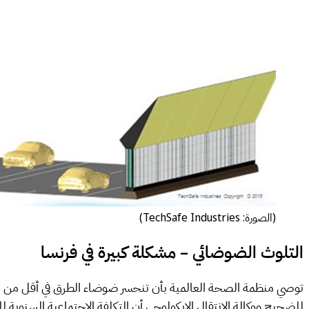
(الصورة: TechSafe Industries)
التلوث الضوضائي – مشكلة كبيرة في فرنسا
للضجيج ووكالة الانتقال الإيكولوجي أن التكلفة الاجتماعية السنوية للتلوث الضوضائي في فرنسا تقدر بما مجموعه 156 