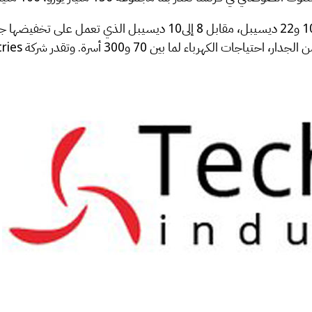
وتعمل SunScreen على خفض مستويات الضوضاء بما يتراوح بين 10 و22 ديسي