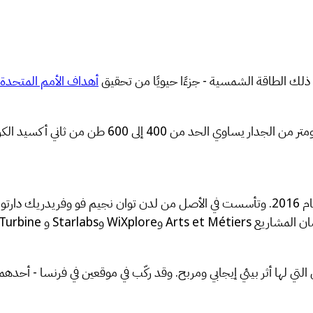
 ذلك الطاقة الشمسية - جزءًا حيويًا من تحقيق
أهداف الأمم المتحدة ل
انتقلت TechSafe Industries من نجاح إلى نجاح منذ إنشائها في عام 2016. وتأسست في الأصل من ل
SunSc نفسها علامة مؤسسة Solar Impulse للحلول التي لها أثر بيئي إيجابي ومربح. وقد ركّب في م