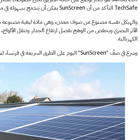
TechSafe التأكد من أن SunScreen يمكن أن يندمج بسهولة في محيطه. والحل: تصميم بسيط ونظيف، بتصميم لوحة محايدة وخافتة بألوان ترابية.
والهيكل نفسه مصنوع من صوف معدن، وهي مادة ليفية مصنوعة من ال
الأثر البصري ويخفض من الوهج بفضل ارتفاع الجدار. وتنقل الألواح، ا
الكهربائية.
وشرع في صفّ "SunScreen" اليوم على الطرق السريعة في فرنسا، لتوليد الكهرباء دون الحاجة إلى شغل مساحة من المزارع أو الأرياف.