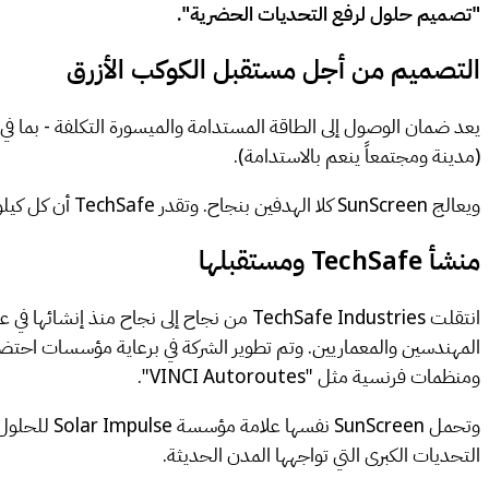
"تصميم حلول لرفع التحديات الحضرية".
التصميم من أجل مستقبل الكوكب الأزرق
يعد ضمان الوصول إلى الطاقة المستدامة والميسورة التكلفة - بما في
(مدينة ومجتمعاً ينعم بالاستدامة).
ويعالج SunScreen كلا الهدفين بنجاح. وتقدر TechSafe أن كل كيلومتر من الجدار يساوي الحد من 400 إلى 600 طن من ثاني أكسيد الكربون كل عام.
منشأ TechSafe ومستقبلها
ومنظمات فرنسية مثل "VINCI Autoroutes".
وتحمل reen
التحديات الكبرى التي تواجهها المدن الحديثة.