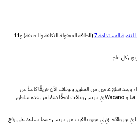
لتنمية المستدامة 7
(الطاقة المعقولة التكلفة والنظيفة) و11
دن توان نجيم فو وفريدريك دارتوا ، وبعد قطع عامين من التطوير وتوظف الآن فريقًا كاملاً من
المهندسين والمعماريين. وتم تطوير الشركة في برعاية مؤسسات احتضان المشاريع Arts et Métiers وWiXplore وStarlabs و La Turbine و Wacano في باريس وتلقت لاحقًا دعمًا من عدة مناطق
وقعين في فرنسا - أحدهما في تور والآخر في لي مورو بالقرب من باريس - مما يساعد على رفع