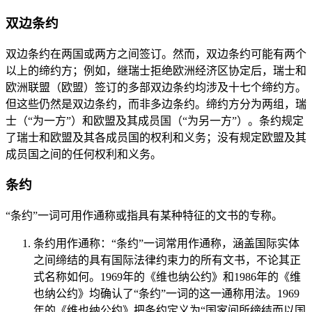
双边条约
双边条约在两国或两方之间签订。然而，双边条约可能有两个
以上的缔约方；例如，继瑞士拒绝欧洲经济区协定后，瑞士和
欧洲联盟（欧盟）签订的多部双边条约均涉及十七个缔约方。
但这些仍然是双边条约，而非多边条约。缔约方分为两组，瑞
士（“为一方”）和欧盟及其成员国（“为另一方”）。条约规定
了瑞士和欧盟及其各成员国的权利和义务；没有规定欧盟及其
成员国之间的任何权利和义务。
条约
“条约”一词可用作通称或指具有某种特征的文书的专称。
条约用作通称：“条约”一词常用作通称，涵盖国际实体
之间缔结的具有国际法律约束力的所有文书，不论其正
式名称如何。1969年的《维也纳公约》和1986年的《维
也纳公约》均确认了“条约”一词的这一通称用法。1969
年的《维也纳公约》把条约定义为“国家间所缔结而以国