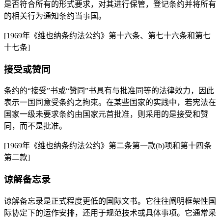
是否符合所有的形式要求，对其进行保管，登记条约并将所有
的相关行为通知条约当事国。
[1969年《维也纳条约法公约》第十六条、第七十六条和第七
十七条]
接受或赞同
条约的“接受”书或“赞同”书具有与批准同等的法律效力，因此
表示一国同意受条约之拘束。在某些国家的实践中，若宪法在
国家一级未要求条约由国家元首批准，则采用的是接受和赞
同，而不是批准。
[1969年《维也纳条约法公约》第二条第一款(b)项和第十四条
第二款]
谅解备忘录
谅解备忘录是正式程度更低的国际文书。它往往阐明框架性国
际协定下的运作安排，还用于规范技术或具体事项。它通常采