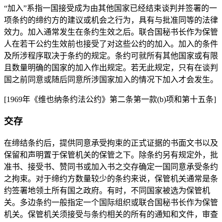
“加入”系指一国接受成为由其他国家已经结束谈判并签署的一
项条约的缔约方的建议或机会之行为，具有与批准同等的法律
效力。加入通常发生在条约生效之后。联合国秘书长作为保管
人在若干公约生效前也接受了对这些公约的加入。加入的条件
及所涉程序取决于条约的规定。条约可就所有其他国家或有限
且数量明确的国家的加入作出规定。若无此规定，只有在谈判
国之前同意或随后同意所涉国家加入的情况下加入才会发生。
[1969年《维也纳条约法公约》第二条第一款(b)项和第十五条]
交存
在缔结条约后，提供同意承受拘束的正式证据的书面文书以及
保留和声明置于保管机关的保管之下。除条约另有规定外，批
准书、接受书、赞同书或加入书之交存确定一国同意承受条约
之拘束。对于缔约方数量较少的条约来说，保管机关通常是条
约签署地领土所有国之政府。有时，不同国家被选为保管机
关。多边条约一般指定一个国际组织或联合国秘书长作为保管
机关。保管机关须接受与条约相关的所有的通知和文件，审查