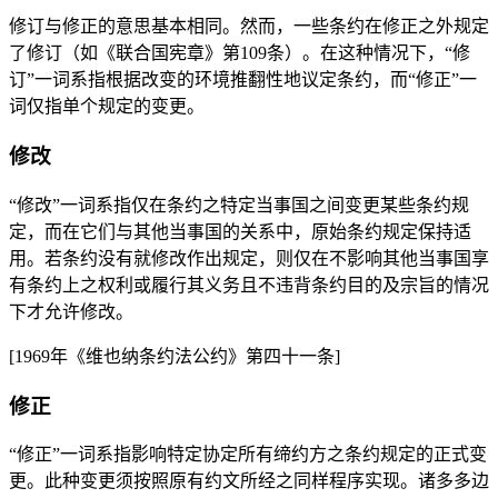
修订与修正的意思基本相同。然而，一些条约在修正之外规定
了修订（如《联合国宪章》第109条）。在这种情况下，“修
订”一词系指根据改变的环境推翻性地议定条约，而“修正”一
词仅指单个规定的变更。
修改
“修改”一词系指仅在条约之特定当事国之间变更某些条约规
定，而在它们与其他当事国的关系中，原始条约规定保持适
用。若条约没有就修改作出规定，则仅在不影响其他当事国享
有条约上之权利或履行其义务且不违背条约目的及宗旨的情况
下才允许修改。
[1969年《维也纳条约法公约》第四十一条]
修正
“修正”一词系指影响特定协定所有缔约方之条约规定的正式变
更。此种变更须按照原有约文所经之同样程序实现。诸多多边