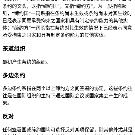
条约的文头，既指“缔约国”，又指“缔约方”。为一般指称起
见，“缔约国”一词系指在条约尚未生效或条约尚未对其生效时
已经表示同意承受拘束之国家和具有制定条约能力的其他实
体；“缔约方”一词系指在条约对其生效的情况下已经表示同意
承受拘束之国家和具有制定条约能力的其他实体。
东道组织
最初产生条约的组织。
多边条约
多边条约系指在两个以上缔约方之间签署的协定。这些条约往
往是在国际组织的主持下通过国际会议或国家集会产生的成
果。
反对
任何签署国或缔约国均可选择反对某项保留，除其他外尤其是