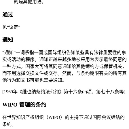
的是其他用语。
通过
见“议定”
通知
“通知”一词系指一国或国际组织告知某些具有法律重要性的事
实或活动的程序。通知正越来越多地被采用为表示最终同意的
一种方式。国家大可将其同意通知给其他缔约方或保管机关，
而不用选择交换文件或交存。然而，与条约期限有关的所有其
他行为和文书可能也需要通知。
[1969年《维也纳条约法公约》第十六条(c)项、第七十八条等]
WIPO 管理的条约
在世界知识产权组织（WIPO）的主持下通过国际会议缔结的
条约。