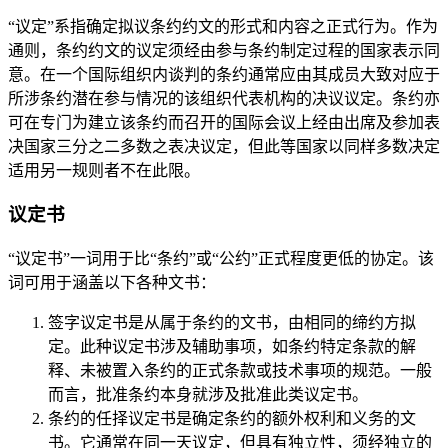
“议定”系指确定拟议条约约文的形式和内容之正式行为。作为
通则，条约约文的议定须经由参与条约制定过程的国家表示同
意。在一个国际组织内谈判的条约通常应由其成员大致对应于
所涉条约潜在参与情况的该组织代表机构的决议议定。条约亦
可在专门为建立该条约而召开的国际会议上经由出席及参加表
决国家三分之二多数之表决议定，但此等国家以同样多数决定
适用另一规则者不在此限。
议定书
“议定书”一词用于比“条约”或“公约”正式程度更低的协定。该
词可用于涵盖以下各种文书：
签字议定书是从属于条约的文书，由相同的缔约方拟
定。此种议定书涉及辅助事项，如条约特定条款的解
释、未被置入条约的正式条款或技术事项的规范。一般
而言，批准条约本身就涉及批准此类议定书。
条约的任择议定书是确定条约的额外权利和义务的文
书。它通常在同一天议定，但具有独立性，须经独立的