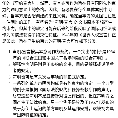
年的《里约宣言》。然而，宣言亦可作为旨在具有国际法约束
力的通用意义上的条约。因此，有必要在每个具体案例中明
确，当事方是否想创建约束性义务。确定当事方的意图往往是
一件困难的工作。有些名为“声明/宣言”的文书原本不想产生
约束力，但其中的规定可能在后来的阶段反映了国际习惯法或
作为习惯法获得了约束性特征。1948年的《世界人权宣言》正
是如此。旨在产生约束力的声明/宣言可作如下分类：
声明/宣言按其本意可作为条约。一个突出的例子是1984
年的《联合王国和中国关于香港问题的联合声明》。
解释性声明是附具于条约的文书，目的是解释或说明后
者的规定。
声明也可是有关次要事项的非正式协定。
一系列的单方声明可构成具有约束力的协定。一个典型
的例子是根据《国际法院规约》任择条款所作的声明，
尽管这些声明不是直接针对彼此作出的，但在声明方之
间产生了法律约束。另一个例子是埃及于1957年发布的
关于苏伊士运河的单方声明及其运作安排，这被视为具
有国际特征的约定。