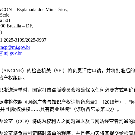
N – Esplanada dos Ministérios,
 Sede,
la 501
00 Brasília – DF,
西）
2025-3199/2025-9937
cncp@mj.gov.br
@mj.gov.br
（ANCINE）的检查机关（SFI）将负责评估申请，并将批准
给产权组织。
织发送清单时，国家打击盗版委员会将确保以任何必要方式明确
标准将依照《网络广告与知识产权谅解备忘录》（2018年）：“
[并且]版权侵权……具有商业规模”（谅解备忘录第1段）。
办公室（CCP）将成为权利人之间沟通以及与网站经营者沟通的
办公室将负责制定临时清单的程序，并且每30天将其提交给检