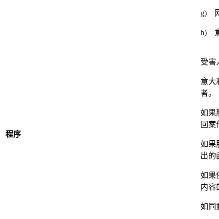
g)
h)
受害
意大
者。
如果
回案
程序
如果
出的
如果
内容
如同