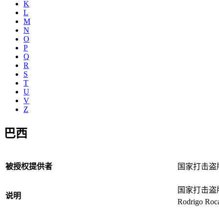
K
L
M
N
O
P
Q
R
S
T
U
V
Z
巴西
被授权提供者
国家打击盗
国家打击盗
说明
Rodrigo R