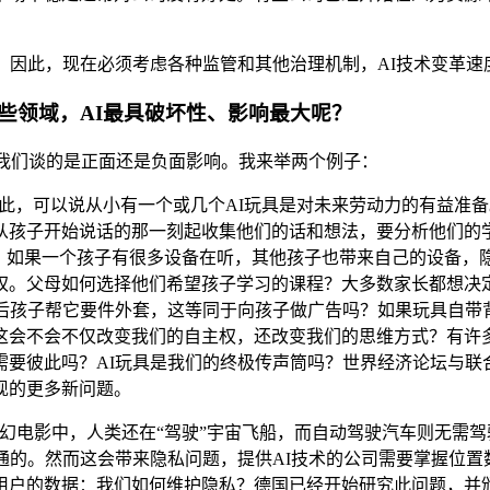
。
。因此，现在必须考虑各种监管和其他治理机制，AI技术变革速
些领域，AI最具破坏性、影响最大呢？
于我们谈的是正面还是负面影响。我来举两个例子：
。因此，可以说从小有一个或几个AI玩具是对未来劳动力的有益
从孩子开始说话的那一刻起收集他们的话和想法，要分析他们的
据。如果一个孩子有很多设备在听，其他孩子也带来自己的设备，
权。父母如何选择他们希望孩子学习的课程？大多数家长都想决定
然后孩子帮它要件外套，这等同于向孩子做广告吗？如果玩具自带
这会不会不仅改变我们的自主权，还改变我们的思维方式？有许多
要彼此吗？AI玩具是我们的终极传声筒吗？世界经济论坛与联合
现的更多新问题。
的科幻电影中，人类还在“驾驶”宇宙飞船，而自动驾驶汽车则无需
通的。然而这会带来隐私问题，提供AI技术的公司需要掌握位
用户的数据：我们如何维护隐私？德国已经开始研究此问题，并