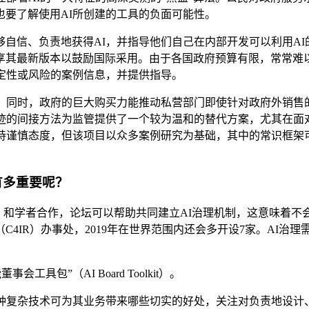
要了解使用AI所创建的工具的负面可能性。
自信、负责地获得AI，并指导他们自己在内部开发可以利用A
享其最新版本以鼓励国际采用。由于各国政府预算有限，常常难以
定性或风险的案例信息，并提供指导。
。同时，政府的巨大购买力能推动私营部门即使针对政府外销售
轨迹的间接方法为监管提供了一个较为温和的替代方案，尤其在面
针持谨慎态度，但该项目以众多案例研究为基础，其中的常识框架
有多重要呢？
）和学者合作，论坛可以帮助共同建立AI治理机制，这意味着
4IR）办事处，2019年在世界范围内还会多开设7家。AI治
包”（AI Board Toolkit）。
种复杂技术可为其业务带来哪些切实的好处，关注对负责地设计