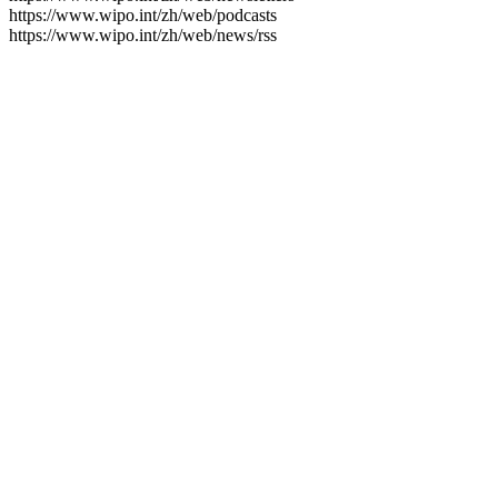
https://www.wipo.int/zh/web/podcasts
https://www.wipo.int/zh/web/news/rss