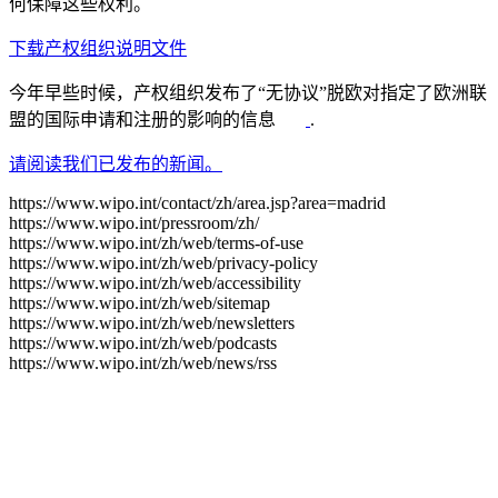
何保障这些权利。
下载产权组织说明文件
今年早些时候，产权组织发布了“无协议”脱欧对指定了欧洲联
盟的国际申请和注册的影响的信息
.
请阅读我们已发布的新闻。
https://www.wipo.int/contact/zh/area.jsp?area=madrid
https://www.wipo.int/pressroom/zh/
https://www.wipo.int/zh/web/terms-of-use
https://www.wipo.int/zh/web/privacy-policy
https://www.wipo.int/zh/web/accessibility
https://www.wipo.int/zh/web/sitemap
https://www.wipo.int/zh/web/newsletters
https://www.wipo.int/zh/web/podcasts
https://www.wipo.int/zh/web/news/rss