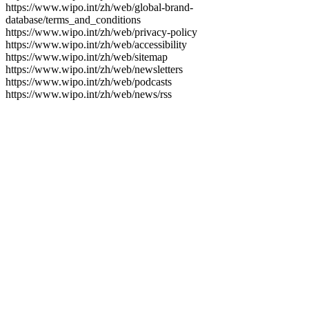
https://www.wipo.int/zh/web/global-brand-
database/terms_and_conditions
https://www.wipo.int/zh/web/privacy-policy
https://www.wipo.int/zh/web/accessibility
https://www.wipo.int/zh/web/sitemap
https://www.wipo.int/zh/web/newsletters
https://www.wipo.int/zh/web/podcasts
https://www.wipo.int/zh/web/news/rss