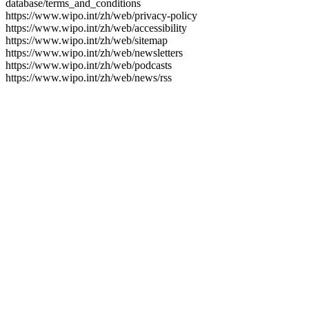
database/terms_and_conditions
https://www.wipo.int/zh/web/privacy-policy
https://www.wipo.int/zh/web/accessibility
https://www.wipo.int/zh/web/sitemap
https://www.wipo.int/zh/web/newsletters
https://www.wipo.int/zh/web/podcasts
https://www.wipo.int/zh/web/news/rss