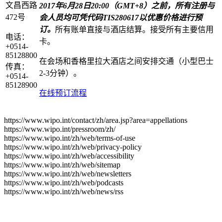
文昌西路
2017
年
6
月
28
日
20:00
（
GMT+8
）之前，所有注册与
472号
会人员均可凭代码
TIS280617
以
优惠价格进行预
订。
所有账单直接与酒店结算。接受所有主要信用
电话：
卡。
+0514-
85128800
在会场和香格里拉大酒店之间安排交通（小型巴士
传真：
2-3
分钟）。
+0514-
85128900
在线预订流程
https://www.wipo.int/contact/zh/area.jsp?area=appellations
https://www.wipo.int/pressroom/zh/
https://www.wipo.int/zh/web/terms-of-use
https://www.wipo.int/zh/web/privacy-policy
https://www.wipo.int/zh/web/accessibility
https://www.wipo.int/zh/web/sitemap
https://www.wipo.int/zh/web/newsletters
https://www.wipo.int/zh/web/podcasts
https://www.wipo.int/zh/web/news/rss