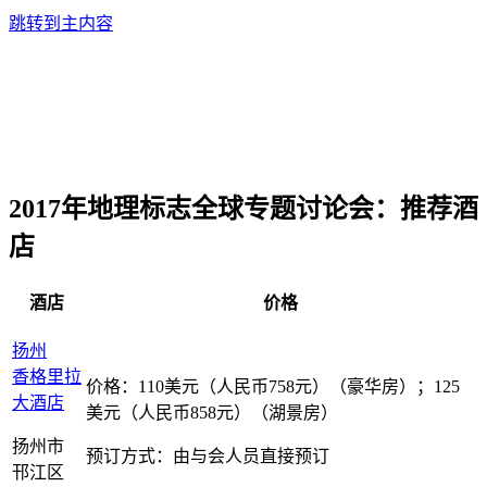
跳转到主内容
2017年地理标志全球专题讨论会：推荐酒
店
酒店
价格
扬州
香格里拉
价格：110
美元（人民币
758
元）（豪华房）；
125
大酒店
美元（人民币
858
元）（湖景房）
扬州市
预订方式：由与会人员直接预订
邗江区