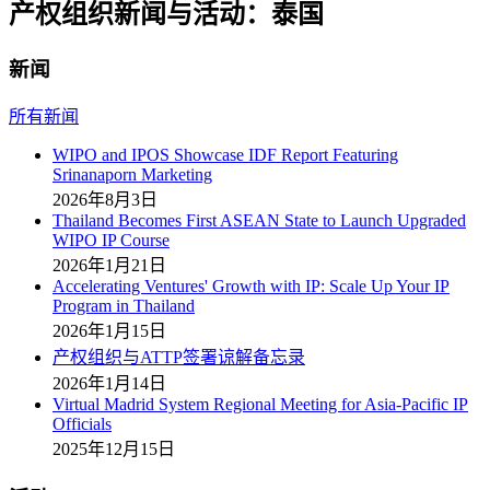
产权组织新闻与活动：泰国
新闻
所有新闻
WIPO and IPOS Showcase IDF Report Featuring
Srinanaporn Marketing
2026年8月3日
Thailand Becomes First ASEAN State to Launch Upgraded
WIPO IP Course
2026年1月21日
Accelerating Ventures' Growth with IP: Scale Up Your IP
Program in Thailand
2026年1月15日
产权组织与ATTP签署谅解备忘录
2026年1月14日
Virtual Madrid System Regional Meeting for Asia-Pacific IP
Officials
2025年12月15日