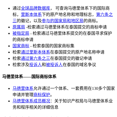
通过
全球品牌数据库
， 可查询马德里体系下的国际商
标，
里斯本体系
下的原产地名称和地理标志，
第六条之
三
的徽记，以及
参与的国家局和地区局
的商标。
原属局
-检索通过马德里体系在泰国提交的商标申请
被指定局
- 检索通过马德里体系提交的在泰国寻求保护
的商标申请
国家商标
- 检索泰国的国家商标集
检索
通过里斯本体系
在泰国提交的原产地名称申请
检索
通过第六条之三
在泰国提交的徽记申请
检索涉及
投诉人
和
被投诉人
在泰国的域名争议
马德里体系——国际商标体系
马德里体系
允许通过一个体系、一套费用在130多个国家
申请并管理
商标保护
。
马德里体系成员概况
：关于知识产权局与马德里体系业
务和程序相关的详细信息