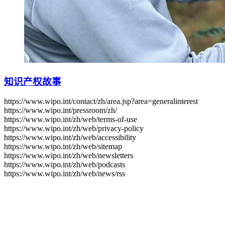
知识产权故事
https://www.wipo.int/contact/zh/area.jsp?area=generalinterest
https://www.wipo.int/pressroom/zh/
https://www.wipo.int/zh/web/terms-of-use
https://www.wipo.int/zh/web/privacy-policy
https://www.wipo.int/zh/web/accessibility
https://www.wipo.int/zh/web/sitemap
https://www.wipo.int/zh/web/newsletters
https://www.wipo.int/zh/web/podcasts
https://www.wipo.int/zh/web/news/rss