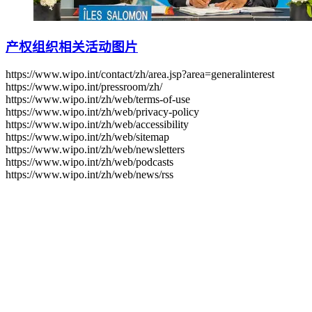
产权组织相关活动图片
https://www.wipo.int/contact/zh/area.jsp?area=generalinterest
https://www.wipo.int/pressroom/zh/
https://www.wipo.int/zh/web/terms-of-use
https://www.wipo.int/zh/web/privacy-policy
https://www.wipo.int/zh/web/accessibility
https://www.wipo.int/zh/web/sitemap
https://www.wipo.int/zh/web/newsletters
https://www.wipo.int/zh/web/podcasts
https://www.wipo.int/zh/web/news/rss