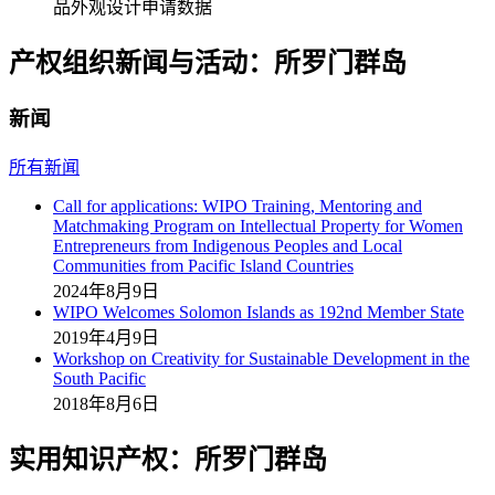
品外观设计申请数据
产权组织新闻与活动：所罗门群岛
新闻
所有新闻
Call for applications: WIPO Training, Mentoring and
Matchmaking Program on Intellectual Property for Women
Entrepreneurs from Indigenous Peoples and Local
Communities from Pacific Island Countries
2024年8月9日
WIPO Welcomes Solomon Islands as 192nd Member State
2019年4月9日
Workshop on Creativity for Sustainable Development in the
South Pacific
2018年8月6日
实用知识产权：所罗门群岛